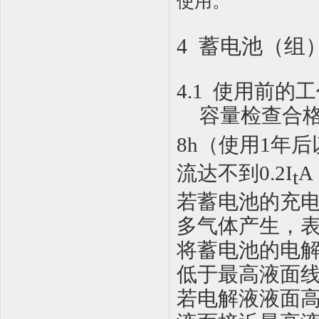
使用
。
4 蓄电池（组
4
.1
使用前的工
容量检查合
8h
（使用
1
年后
流达不到
0.2I
A
t
若蓄电池的充
多气体产生，
将蓄电池的电
低于最高液面
若电解液液面