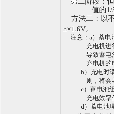
第二阶段：
值的
1/
方法二：以
n
×
1.6V
。
注意：
a）蓄
充电机进
导致蓄电
充电机的
b）充电时
则，将会
c）
蓄电池
充电效率
d）蓄电池