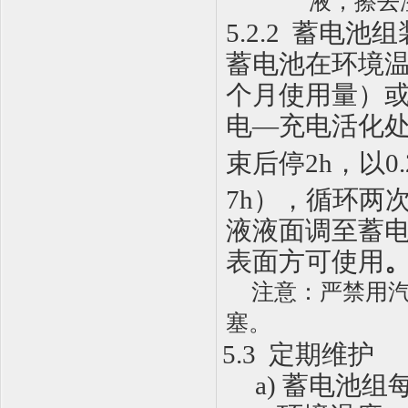
液，擦去
5.2.2
蓄电池组
蓄电池在环境
个月使用量）
电—充电活化
束后停
2h
，以
0.
7h
），循环两
液液面调至蓄
表面方可使用
注意：严禁用
塞。
5.3
定期维护
a)
蓄电池组