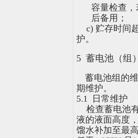
容量检查，
后备用
；
c
)
贮存时间
护。
5 蓄电池（组
蓄电池组的
期维护
。
5
.1
日常维护
检查蓄电池
液的液面高度
馏水补加至最