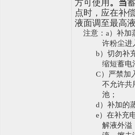
方可使用
。
当
点时，应在补
液面调至最高
注意：
a）补
许粉尘进
b）切勿补
缩短蓄电
C
）严禁加
不允许共
池；
d）补加的
e）在补充
解液外溢