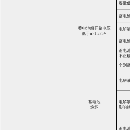
容量
蓄电
蓄电池组开路电压
电解
低于
n
×
1.275V
蓄电
蓄电
不正
个别
电解
蓄电池
电解
烧坏
影响
蓄电