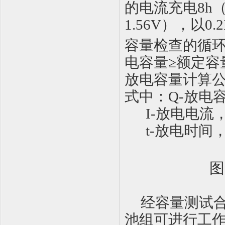
的电流充电
8h
1.56V
），以
0.2
容量检查的循
电容量
≥
额定容
放电容量计算
式中：
Q-
放电
I-
放电电流
t-
放电时间
图
经容量测试
池组可进行工