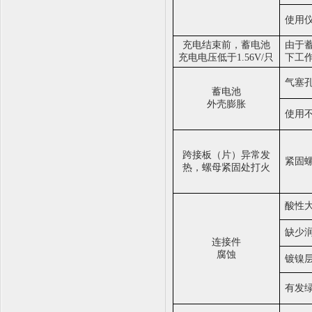
使用
充电结束前，蓄电池
由于
充电电压低于
1.56V/
只
下工
气塞
蓄电池
外壳膨胀
使用
跨接板（片）异常发
紧固
热，螺母紧固处打火
酸性
缺少
连接件
腐蚀
镀镍
有发