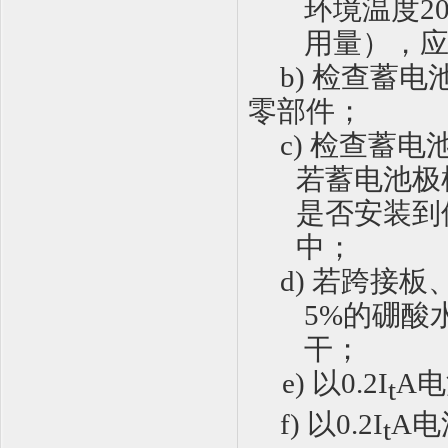
环境温度
2
用量），
b)
检查蓄电
零部件；
c)
检查蓄电
若蓄电池极
是否安装到
中；
d)
若跨接板
5%
的硼酸
干
；
e)
以
0.2I
A
电
t
f)
以
0.2I
A
电
t