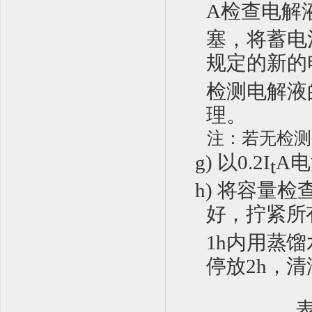
A
检查电解
塞，
将蓄电
规定的新
的
检测电解液
理。
注：若无检测
g)
以
0.2I
A
电
t
h)
将
容量检
好，拧紧所
1
h
内用蒸馏
停放
2h
，清