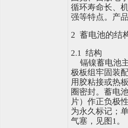
循环寿命长、
强等特点。产
2 蓄电池的结
2.1
结构
镉镍蓄电池
极板组牢固装
用胶粘接或热
圈密封。蓄电
片）作正负极
为永久标记；
气塞，见图
1
。