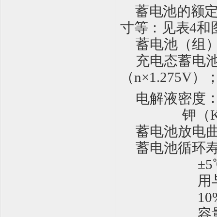
蓄电池的
额
寸
等
：
见表
4
和
蓄电池（组
充电态蓄电
（
n
×
1.275V
）
电解液密度
钾（
蓄电池
放
电
蓄电池循环
±
5
用
1
0
容