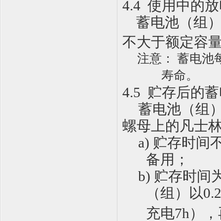
4
.
4
使用中的放
蓄电池（组
不大于额定容
注意：
蓄电池
寿命。
4
.
5
贮存后的蓄
蓄电池（组
螺母上的凡士
a
)
贮存时间
备用
；
b
)
贮存时间
（组）以
0.2
充电
7h
），