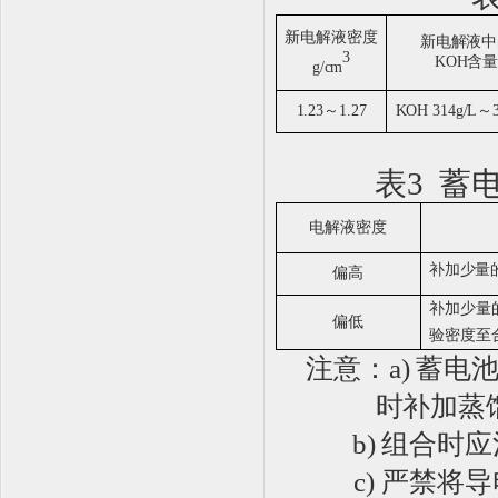
新电解液密度
新
电解液
中
3
KOH
含
g/cm
1.23
～
1.27
KOH 314g/L
～
表
3
蓄
电解液密度
补加少量
偏高
补加少量
偏低
验密度至
注意：
a)
蓄电
时补加蒸
b)
组合时应
c) 严禁