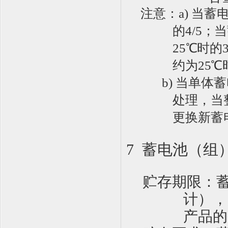
注意：
a)
当蓄
的4/5；
25℃时的
约
为
25
℃
b)
当单体蓄
处理，当
更换新蓄
7 蓄电池（组
贮存期
限
：
计），
产品的