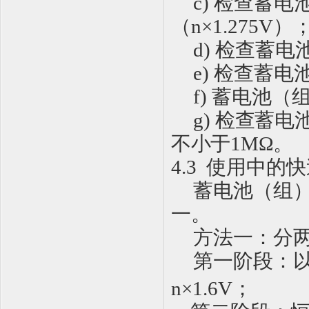
c)
检查蓄电
（
n
×
1.275V
）
d)
检查蓄电
e)
检查蓄电
f)
蓄电池（
g)
检查蓄电
不小于
1MΩ
。
4
.
3
使用中的快
蓄电池（组
一。
方法一：分
第一阶段：
n
×
1.6V
；