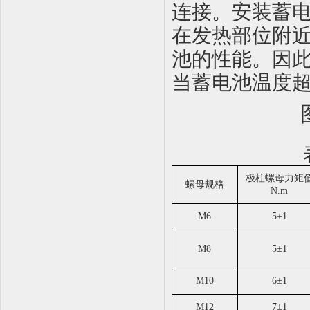
连接
。安装蓄
在发热部位附
池的性能
。
因
当蓄电池温度
极柱螺母力矩
螺母规格
N.m
M6
5
±
1
M8
5
±
1
M10
6
±
1
M12
7
±
1