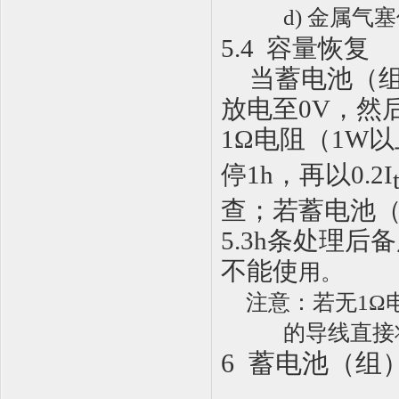
d) 金属气
5.4
容量恢复
当蓄电池（
放电至
0V
，然
1Ω
电阻（
1W
以
停
1h
，再以
0.2I
查；若蓄电池
5.3h
条处理后备
不能使
用
。
注
意：若无
1Ω
的导线直接
6 蓄电池（组