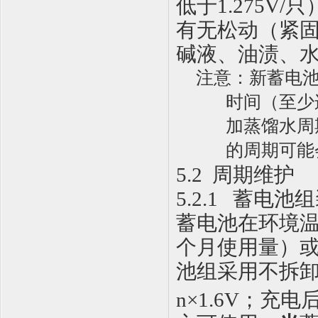
低于
1.275V
/
只
有无松动（紧
碱液、油渍、
注意：新蓄电
时间（至少
加蒸馏水周
的周期可能
5.2
周期维护
5.2.1
蓄电池组
蓄电池在环境
个月使用量）
池组采用不拆
n
×
1.6V
；充电