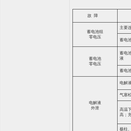
故
障
主要
蓄电池组
零电压
蓄电
蓄电
液
蓄电池
零电压
蓄电
电解
气塞
电解液
外泄
高温
高；
极柱