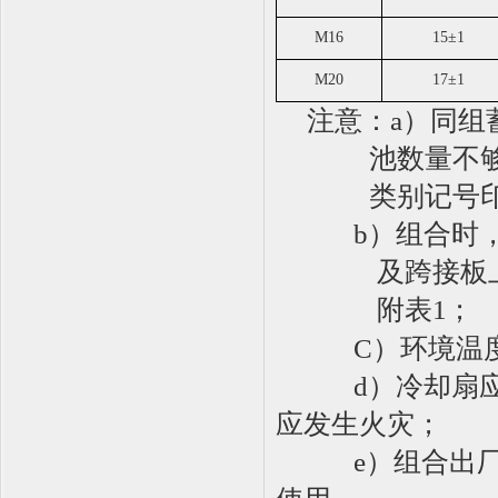
M16
15
±
1
M20
17
±
1
注意：
a）同
池数量不
类别记号
b）组合时
及跨接板
附表
1；
C）环境温
d）冷却扇
应发生火灾；
e）组合出