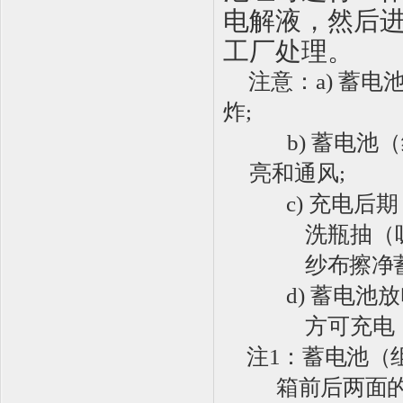
电解液，然后
工厂处理。
注意：
a)
蓄电
炸
;
b) 蓄电
亮和通风;
c) 充电
洗瓶抽（
纱布擦净
d) 蓄电
方可充电
注
1
：
蓄电池（
箱前后两面