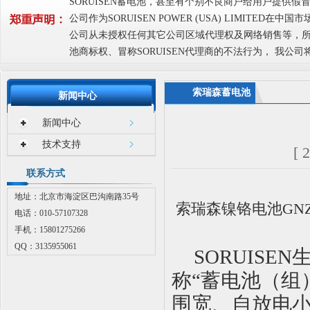
SORUISEN蓄电池，甚至有个别不良商户给用户提供假
公司作为SORUISEN POWER (USA) LIMIT
公司从未授权任何其它公司区域代理权及网络销售等，所以提
池商标权、冒称SORUISEN代理商的不法行为， 我公
索瑞森蓄电池
新闻中心
新闻中心
技术支持
[ 
联系方式
地址：北京市海淀区巴沟南路35号
索瑞森镍铬电池GN
电话：010-57107328
手机：15801275266
QQ：3135955061
SORUISEN
称
“
蓄电池（组
围宽、自放电