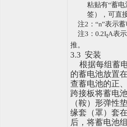
粘贴有
“
蓄电
签），可直
注
2：
“
n
”
表示蓄
注
3
：
0.2I
A
表
t
推。
3.3
安装
根据每组蓄
的蓄电池放置
查蓄电池的正
跨接板将蓄电
（鞍）形弹性
缘套（罩）套
后，将蓄电池