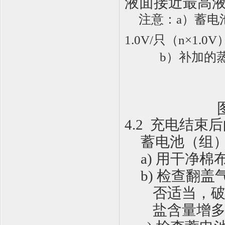
液面接近最高
注意：
a
）蓄电
1.0V/
只（
n×1.0V
b
）补加的
4.2
充电结束后
蓄电池（组
a)
用干净棉
b)
检查翻盖
否适当，
盐含量增