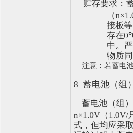
贮存要求：
（
n
×
1
接板等
存在
0
中。严
物质同
注意：若蓄电
8 蓄电池（组
蓄电池（组
n
×
1.0V
（
1.0V/
式，但均应采