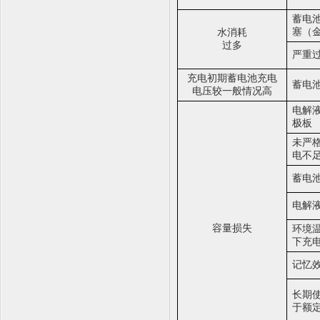
蓄电
塞（
水消耗
过多
严重
充电初期蓄电池充电
蓄电
电压较一般情况高
电解
极板
未严
电不
蓄电
电解
容量损失
环境
下充
记忆
长期
于额